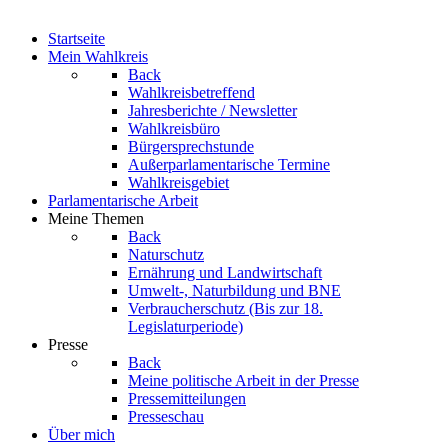
Startseite
Mein Wahlkreis
Back
Wahlkreisbetreffend
Jahresberichte / Newsletter
Wahlkreisbüro
Bürgersprechstunde
Außerparlamentarische Termine
Wahlkreisgebiet
Parlamentarische Arbeit
Meine Themen
Back
Naturschutz
Ernährung und Landwirtschaft
Umwelt-, Naturbildung und BNE
Verbraucherschutz
(Bis zur 18.
Legislaturperiode)
Presse
Back
Meine politische Arbeit in der Presse
Pressemitteilungen
Presseschau
Über mich