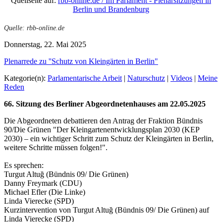
Quellseite auf:
rbb-online.de / Im Parlament - Plenarsitzungen in
Berlin und Brandenburg
Quelle: rbb-online.de
Donnerstag, 22. Mai 2025
Plenarrede zu ''Schutz von Kleingärten in Berlin"
Kategorie(n):
Parlamentarische Arbeit
|
Naturschutz
|
Videos
|
Meine
Reden
66. Sitzung des Berliner Abgeordnetenhauses am 22.05.2025
Die Abgeordneten debattieren den Antrag der Fraktion Bündnis
90/Die Grünen "Der Kleingartenentwicklungsplan 2030 (KEP
2030) – ein wichtiger Schritt zum Schutz der Kleingärten in Berlin,
weitere Schritte müssen folgen!".
Es sprechen:
Turgut Altuğ (Bündnis 09/ Die Grünen)
Danny Freymark (CDU)
Michael Efler (Die Linke)
Linda Vierecke (SPD)
Kurzintervention von Turgut Altuğ (Bündnis 09/ Die Grünen) auf
Linda Vierecke (SPD)