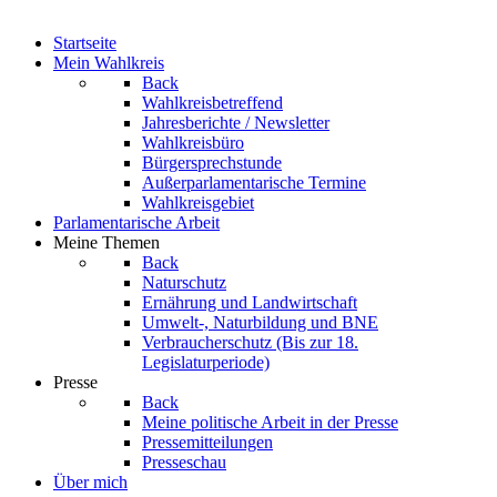
Startseite
Mein Wahlkreis
Back
Wahlkreisbetreffend
Jahresberichte / Newsletter
Wahlkreisbüro
Bürgersprechstunde
Außerparlamentarische Termine
Wahlkreisgebiet
Parlamentarische Arbeit
Meine Themen
Back
Naturschutz
Ernährung und Landwirtschaft
Umwelt-, Naturbildung und BNE
Verbraucherschutz
(Bis zur 18.
Legislaturperiode)
Presse
Back
Meine politische Arbeit in der Presse
Pressemitteilungen
Presseschau
Über mich