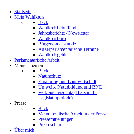
Startseite
Mein Wahlkreis
Back
Wahlkreisbetreffend
Jahresberichte / Newsletter
Wahlkreisbüro
Bürgersprechstunde
Außerparlamentarische Termine
Wahlkreisgebiet
Parlamentarische Arbeit
Meine Themen
Back
Naturschutz
Ernährung und Landwirtschaft
Umwelt-, Naturbildung und BNE
Verbraucherschutz
(Bis zur 18.
Legislaturperiode)
Presse
Back
Meine politische Arbeit in der Presse
Pressemitteilungen
Presseschau
Über mich