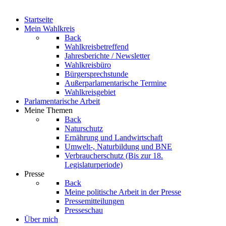
Startseite
Mein Wahlkreis
Back
Wahlkreisbetreffend
Jahresberichte / Newsletter
Wahlkreisbüro
Bürgersprechstunde
Außerparlamentarische Termine
Wahlkreisgebiet
Parlamentarische Arbeit
Meine Themen
Back
Naturschutz
Ernährung und Landwirtschaft
Umwelt-, Naturbildung und BNE
Verbraucherschutz
(Bis zur 18.
Legislaturperiode)
Presse
Back
Meine politische Arbeit in der Presse
Pressemitteilungen
Presseschau
Über mich