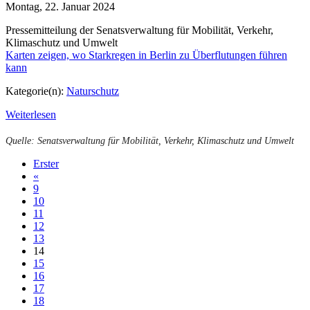
Montag, 22. Januar 2024
Presse­mitteilung der Senatsverwaltung für Mobilität, Verkehr,
Klimaschutz und Umwelt
Karten zeigen, wo Starkregen in Berlin zu Überflutungen führen
kann
Kategorie(n):
Naturschutz
Weiterlesen
Quelle: Senatsverwaltung für Mobilität, Verkehr, Klimaschutz und Umwelt
Erster
«
9
10
11
12
13
14
15
16
17
18