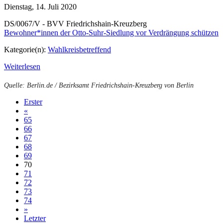
Dienstag, 14. Juli 2020
DS/0067/V - BVV Friedrichshain-Kreuzberg
Bewohner*innen der Otto-Suhr-Siedlung vor Verdrängung schützen
Kategorie(n):
Wahlkreisbetreffend
Weiterlesen
Quelle: Berlin.de / Bezirksamt Friedrichshain-Kreuzberg von Berlin
Erster
«
65
66
67
68
69
70
71
72
73
74
»
Letzter