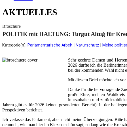
AKTUELLES
Broschüre
POLITIK mit HALTUNG: Turgut Altuğ für Kreu
Kategorie(n):
Parlamentarische Arbeit
|
Naturschutz
|
Meine politis
Sehr geehrte Damen und Herren,
2026 durfte ich die Berlinerinn
bei der kommenden Wahl nicht er
Mit diesem Brief möchte ich vor
Danke für die hervorragende Zus
große Ehre, meinen Wahlkreis 
innezuhalten und zurückzublick
Jahren gibt es für 2026 keinen gesonderten Bericht): In der beilieg
Perspektiven berichtet.
Ich verlasse das Parlament, aber nicht meine Überzeugungen: Bitte hal
dennoch, wie man hier im Kiez so schön sagt, so lang wie die Kreuzb