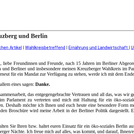
zberg und Berlin
chen Artikel
|
Wahlkreisbetreffend
|
Ernährung und Landwirtschaft
|
U
 liebe Freundinnen und Freunde, nach 15 Jahren im Berliner Abgeord
en und Berliner und insbesondere meinen Kreuzberger Wahlkreis im Par
neut für ein Mandat zur Verfügung zu stehen, werde ich mit dem Ende
 allem eines sagen:
Danke.
ammenarbeit, das entgegengebrachte Vertrauen und all das, was wir g
im Parlament zu vertreten und mich mit Haltung für ein öko-sozia
en. Deshalb möchte ich Ihnen und euch heute eine besondere Form mei
enden Broschüre wird meine Arbeit in der Berliner Politik dargestellt
ten Sie Ihren bzw. haltet euren Einsatz für ein öko-soziales Berlin au
erger Nächte. Ich freue mich auf alles, was kommt, und darauf, Ihnen/