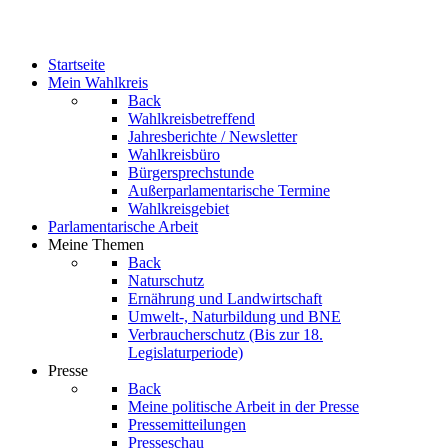
Startseite
Mein Wahlkreis
Back
Wahlkreisbetreffend
Jahresberichte / Newsletter
Wahlkreisbüro
Bürgersprechstunde
Außerparlamentarische Termine
Wahlkreisgebiet
Parlamentarische Arbeit
Meine Themen
Back
Naturschutz
Ernährung und Landwirtschaft
Umwelt-, Naturbildung und BNE
Verbraucherschutz
(Bis zur 18.
Legislaturperiode)
Presse
Back
Meine politische Arbeit in der Presse
Pressemitteilungen
Presseschau