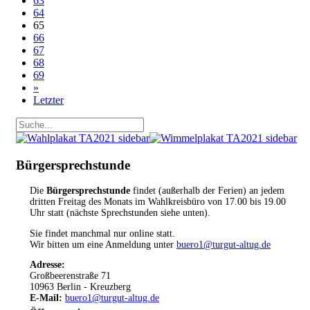
63
64
65
66
67
68
69
»
Letzter
Bürgersprechstunde
Die
Bürgersprechstunde
findet (außerhalb der Ferien) an jedem
dritten Freitag des Monats im Wahlkreisbüro von 17.00 bis 19.00
Uhr statt (nächste Sprechstunden siehe unten).
Sie findet manchmal nur online statt.
Wir bitten um eine Anmeldung unter
buero1@turgut-altug.de
Adresse:
Großbeerenstraße 71
10963 Berlin - Kreuzberg
E-Mail:
buero1@turgut-altug.de