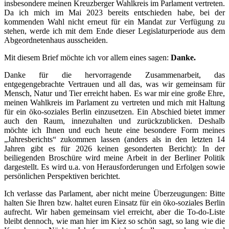
insbesondere meinen Kreuzberger Wahlkreis im Parlament vertreten.
Da ich mich im Mai 2023 bereits entschieden habe, bei der
kommenden Wahl nicht erneut für ein Mandat zur Verfügung zu
stehen, werde ich mit dem Ende dieser Legislaturperiode aus dem
Abgeordnetenhaus ausscheiden.
Mit diesem Brief möchte ich vor allem eines sagen:
Danke.
Danke für die hervorragende Zusammenarbeit, das
entgegengebrachte Vertrauen und all das, was wir gemeinsam für
Mensch, Natur und Tier erreicht haben. Es war mir eine große Ehre,
meinen Wahlkreis im Parlament zu vertreten und mich mit Haltung
für ein öko-soziales Berlin einzusetzen. Ein Abschied bietet immer
auch den Raum, innezuhalten und zurückzublicken. Deshalb
möchte ich Ihnen und euch heute eine besondere Form meines
„Jahresberichts“ zukommen lassen (anders als in den letzten 14
Jahren gibt es für 2026 keinen gesonderten Bericht): In der
beiliegenden Broschüre wird meine Arbeit in der Berliner Politik
dargestellt. Es wird u.a. von Herausforderungen und Erfolgen sowie
persönlichen Perspektiven berichtet.
Ich verlasse das Parlament, aber nicht meine Überzeugungen: Bitte
halten Sie Ihren bzw. haltet euren Einsatz für ein öko-soziales Berlin
aufrecht. Wir haben gemeinsam viel erreicht, aber die To-do-Liste
bleibt dennoch, wie man hier im Kiez so schön sagt, so lang wie die