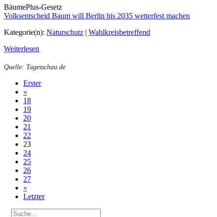
BäumePlus-Gesetz
Volksentscheid Baum will Berlin bis 2035 wetterfest machen
Kategorie(n):
Naturschutz
|
Wahlkreisbetreffend
Weiterlesen
Quelle: Tagesschau.de
Erster
«
18
19
20
21
22
23
24
25
26
27
»
Letzter