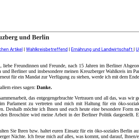
zberg und Berlin
chen Artikel
|
Wahlkreisbetreffend
|
Ernährung und Landwirtschaft
|
U
 liebe Freundinnen und Freunde, nach 15 Jahren im Berliner Abgeord
en und Berliner und insbesondere meinen Kreuzberger Wahlkreis im Par
neut für ein Mandat zur Verfügung zu stehen, werde ich mit dem Ende
 allem eines sagen:
Danke.
ammenarbeit, das entgegengebrachte Vertrauen und all das, was wir g
im Parlament zu vertreten und mich mit Haltung für ein öko-sozia
en. Deshalb möchte ich Ihnen und euch heute eine besondere Form mei
enden Broschüre wird meine Arbeit in der Berliner Politik dargestellt
ten Sie Ihren bzw. haltet euren Einsatz für ein öko-soziales Berlin au
erger Nächte. Ich freue mich auf alles, was kommt, und darauf, Ihnen/