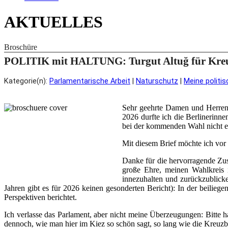
AKTUELLES
Broschüre
POLITIK mit HALTUNG: Turgut Altuğ für Kreu
Kategorie(n):
Parlamentarische Arbeit
|
Naturschutz
|
Meine politis
Sehr geehrte Damen und Herren,
2026 durfte ich die Berlinerinn
bei der kommenden Wahl nicht er
Mit diesem Brief möchte ich vor
Danke für die hervorragende Zus
große Ehre, meinen Wahlkreis 
innezuhalten und zurückzublick
Jahren gibt es für 2026 keinen gesonderten Bericht): In der beilieg
Perspektiven berichtet.
Ich verlasse das Parlament, aber nicht meine Überzeugungen: Bitte hal
dennoch, wie man hier im Kiez so schön sagt, so lang wie die Kreuzb