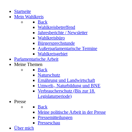
Startseite
Mein Wahlkreis
Back
Wahlkreisbetreffend
Jahresberichte / Newsletter
Wahlkreisbüro
Bürgersprechstunde
Außerparlamentarische Termine
Wahlkreisgebiet
Parlamentarische Arbeit
Meine Themen
Back
Naturschutz
Ernährung und Landwirtschaft
Umwelt-, Naturbildung und BNE
Verbraucherschutz
(Bis zur 18.
Legislaturperiode)
Presse
Back
Meine politische Arbeit in der Presse
Pressemitteilungen
Presseschau
Über mich