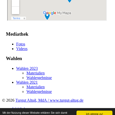
Mediathek
Fotos
Videos
Wahlen
Wahlen 2023
Materialien
Wahlergebnisse
Wahlen 2021
Materialien
Wahlergebnisse
© 2026
Turgut Altuğ, MdA / www.turgut-altug.de
Weblinks
Mit der Nutzung dieser Website erklären Sie sich damit
Impressum
Ich stimme zu!