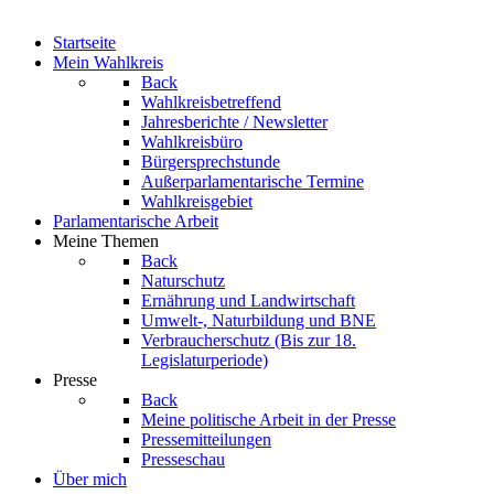
Startseite
Mein Wahlkreis
Back
Wahlkreisbetreffend
Jahresberichte / Newsletter
Wahlkreisbüro
Bürgersprechstunde
Außerparlamentarische Termine
Wahlkreisgebiet
Parlamentarische Arbeit
Meine Themen
Back
Naturschutz
Ernährung und Landwirtschaft
Umwelt-, Naturbildung und BNE
Verbraucherschutz
(Bis zur 18.
Legislaturperiode)
Presse
Back
Meine politische Arbeit in der Presse
Pressemitteilungen
Presseschau
Über mich