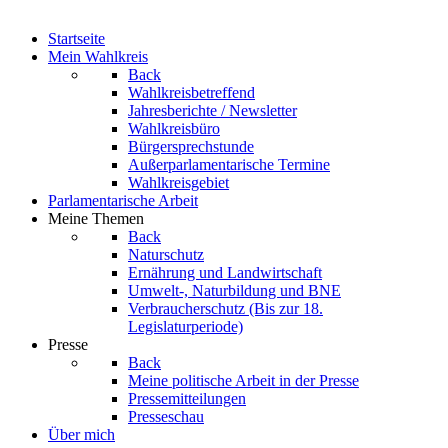
Startseite
Mein Wahlkreis
Back
Wahlkreisbetreffend
Jahresberichte / Newsletter
Wahlkreisbüro
Bürgersprechstunde
Außerparlamentarische Termine
Wahlkreisgebiet
Parlamentarische Arbeit
Meine Themen
Back
Naturschutz
Ernährung und Landwirtschaft
Umwelt-, Naturbildung und BNE
Verbraucherschutz
(Bis zur 18.
Legislaturperiode)
Presse
Back
Meine politische Arbeit in der Presse
Pressemitteilungen
Presseschau
Über mich