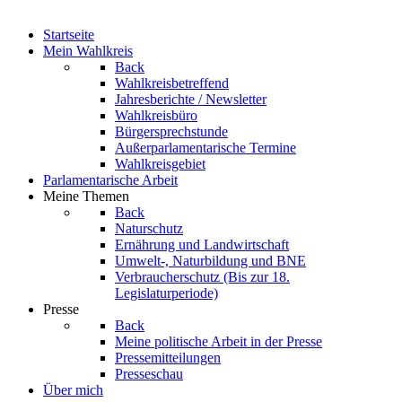
Startseite
Mein Wahlkreis
Back
Wahlkreisbetreffend
Jahresberichte / Newsletter
Wahlkreisbüro
Bürgersprechstunde
Außerparlamentarische Termine
Wahlkreisgebiet
Parlamentarische Arbeit
Meine Themen
Back
Naturschutz
Ernährung und Landwirtschaft
Umwelt-, Naturbildung und BNE
Verbraucherschutz
(Bis zur 18.
Legislaturperiode)
Presse
Back
Meine politische Arbeit in der Presse
Pressemitteilungen
Presseschau
Über mich