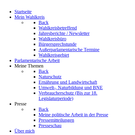
Startseite
Mein Wahlkreis
Back
Wahlkreisbetreffend
Jahresberichte / Newsletter
Wahlkreisbüro
Bürgersprechstunde
Außerparlamentarische Termine
Wahlkreisgebiet
Parlamentarische Arbeit
Meine Themen
Back
Naturschutz
Ernährung und Landwirtschaft
Umwelt-, Naturbildung und BNE
Verbraucherschutz
(Bis zur 18.
Legislaturperiode)
Presse
Back
Meine politische Arbeit in der Presse
Pressemitteilungen
Presseschau
Über mich