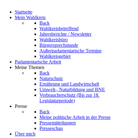
Startseite
Mein Wahlkreis
Back
Wahlkreisbetreffend
Jahresberichte / Newsletter
Wahlkreisbüro
Bürgersprechstunde
Außerparlamentarische Termine
Wahlkreisgebiet
Parlamentarische Arbeit
Meine Themen
Back
Naturschutz
Ernährung und Landwirtschaft
Umwelt-, Naturbildung und BNE
Verbraucherschutz
(Bis zur 18.
Legislaturperiode)
Presse
Back
Meine politische Arbeit in der Presse
Pressemitteilungen
Presseschau
Über mich