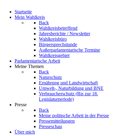
Startseite
Mein Wahlkreis
Back
Wahlkreisbetreffend
Jahresberichte / Newsletter
Wahlkreisbüro
Bürgersprechstunde
Außerparlamentarische Termine
Wahlkreisgebiet
Parlamentarische Arbeit
Meine Themen
Back
Naturschutz
Ernährung und Landwirtschaft
Umwelt-, Naturbildung und BNE
Verbraucherschutz
(Bis zur 18.
Legislaturperiode)
Presse
Back
Meine politische Arbeit in der Presse
Pressemitteilungen
Presseschau
Über mich