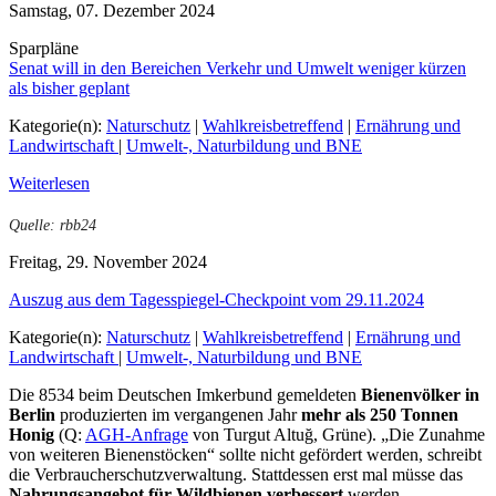
Samstag, 07. Dezember 2024
Sparpläne
Senat will in den Bereichen Verkehr und Umwelt weniger kürzen
als bisher geplant
Kategorie(n):
Naturschutz
|
Wahlkreisbetreffend
|
Ernährung und
Landwirtschaft
|
Umwelt-, Naturbildung und BNE
Weiterlesen
Quelle: rbb24
Freitag, 29. November 2024
Auszug aus dem Tagesspiegel-Checkpoint vom 29.11.2024
Kategorie(n):
Naturschutz
|
Wahlkreisbetreffend
|
Ernährung und
Landwirtschaft
|
Umwelt-, Naturbildung und BNE
Die 8534 beim Deutschen Imkerbund gemeldeten
Bienenvölker
in
Berlin
produzierten im vergangenen Jahr
mehr als 250 Tonnen
Honig
(Q:
AGH-Anfrage
von Turgut Altuğ, Grüne). „Die Zunahme
von weiteren Bienenstöcken“ sollte nicht gefördert werden, schreibt
die Verbraucherschutzverwaltung. Stattdessen erst mal müsse das
Nahrungsangebot für Wildbienen
verbessert
werden.