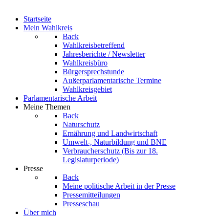
Startseite
Mein Wahlkreis
Back
Wahlkreisbetreffend
Jahresberichte / Newsletter
Wahlkreisbüro
Bürgersprechstunde
Außerparlamentarische Termine
Wahlkreisgebiet
Parlamentarische Arbeit
Meine Themen
Back
Naturschutz
Ernährung und Landwirtschaft
Umwelt-, Naturbildung und BNE
Verbraucherschutz
(Bis zur 18.
Legislaturperiode)
Presse
Back
Meine politische Arbeit in der Presse
Pressemitteilungen
Presseschau
Über mich