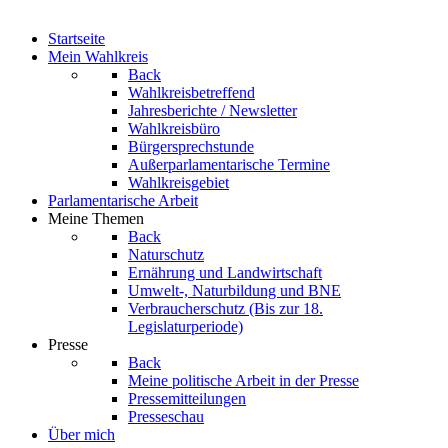
Startseite
Mein Wahlkreis
Back
Wahlkreisbetreffend
Jahresberichte / Newsletter
Wahlkreisbüro
Bürgersprechstunde
Außerparlamentarische Termine
Wahlkreisgebiet
Parlamentarische Arbeit
Meine Themen
Back
Naturschutz
Ernährung und Landwirtschaft
Umwelt-, Naturbildung und BNE
Verbraucherschutz
(Bis zur 18.
Legislaturperiode)
Presse
Back
Meine politische Arbeit in der Presse
Pressemitteilungen
Presseschau
Über mich