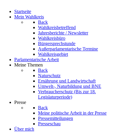
Startseite
Mein Wahlkreis
Back
Wahlkreisbetreffend
Jahresberichte / Newsletter
Wahlkreisbüro
Bürgersprechstunde
Außerparlamentarische Termine
Wahlkreisgebiet
Parlamentarische Arbeit
Meine Themen
Back
Naturschutz
Ernährung und Landwirtschaft
Umwelt-, Naturbildung und BNE
Verbraucherschutz
(Bis zur 18.
Legislaturperiode)
Presse
Back
Meine politische Arbeit in der Presse
Pressemitteilungen
Presseschau
Über mich