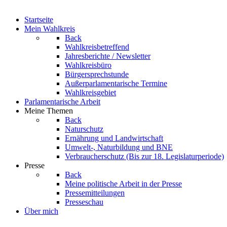
Startseite
Mein Wahlkreis
Back
Wahlkreisbetreffend
Jahresberichte / Newsletter
Wahlkreisbüro
Bürgersprechstunde
Außerparlamentarische Termine
Wahlkreisgebiet
Parlamentarische Arbeit
Meine Themen
Back
Naturschutz
Ernährung und Landwirtschaft
Umwelt-, Naturbildung und BNE
Verbraucherschutz
(Bis zur 18. Legislaturperiode)
Presse
Back
Meine politische Arbeit in der Presse
Pressemitteilungen
Presseschau
Über mich