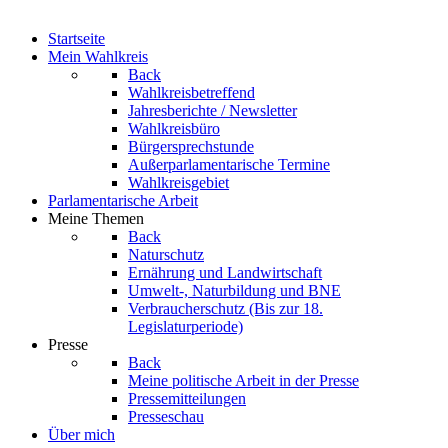
Startseite
Mein Wahlkreis
Back
Wahlkreisbetreffend
Jahresberichte / Newsletter
Wahlkreisbüro
Bürgersprechstunde
Außerparlamentarische Termine
Wahlkreisgebiet
Parlamentarische Arbeit
Meine Themen
Back
Naturschutz
Ernährung und Landwirtschaft
Umwelt-, Naturbildung und BNE
Verbraucherschutz
(Bis zur 18.
Legislaturperiode)
Presse
Back
Meine politische Arbeit in der Presse
Pressemitteilungen
Presseschau
Über mich